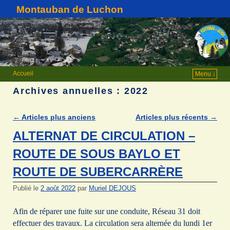
Montauban de Luchon
Accueil
Menu ↓
Archives annuelles :
2022
←
Articles plus anciens
Articles plus récents
→
Navigation des articles
ALTERNAT DE CIRCULATION –
ROUTE DE SOUS BAYLO ET
ROUTE DE SUBERCARRÈRE
Publié le
2 août 2022
par
Muriel DEJOUS
Afin de réparer une fuite sur une conduite, Réseau 31 doit
effectuer des travaux. La circulation sera alternée du lundi 1er