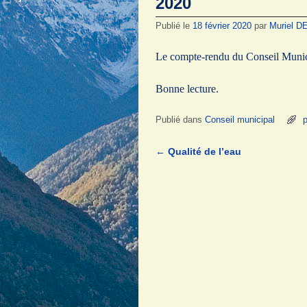
2020
Publié le
18 février 2020
par
Muriel 
Le compte-rendu du Conseil Munici
Bonne lecture.
Publié dans
Conseil municipal
p
←
Qualité de l’eau
Navigation des articles