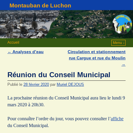
Montauban de Luchon
Accueil
Menu ↓
←
Analyses d’eau
Circulation et stationnement
Navigation des articles
rue Cargue et rue du Moulin
→
Réunion du Conseil Municipal
Publié le
28 février 2020
par
Muriel DEJOUS
La prochaine réunion du Conseil Municipal aura lieu le lundi 9
mars 2020 à 20h30.
Pour connaître l’ordre du jour, vous pouvez consulter l’
affiche
du Conseil Municipal.