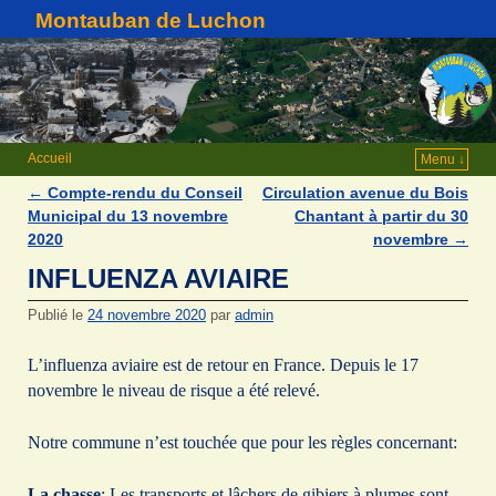
Montauban de Luchon
Accueil
Menu ↓
←
Compte-rendu du Conseil
Circulation avenue du Bois
Navigation des articles
Municipal du 13 novembre
Chantant à partir du 30
2020
novembre
→
INFLUENZA AVIAIRE
Publié le
24 novembre 2020
par
admin
L’influenza aviaire est de retour en France. Depuis le 17
novembre le niveau de risque a été relevé.
Notre commune n’est touchée que pour les règles concernant:
La chasse
: Les transports et lâchers de gibiers à plumes sont