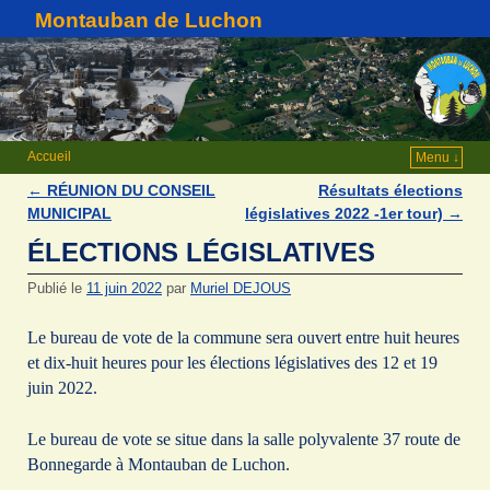
Montauban de Luchon
Accueil
Menu ↓
←
RÉUNION DU CONSEIL
Résultats élections
Navigation des articles
MUNICIPAL
législatives 2022 -1er tour)
→
ÉLECTIONS LÉGISLATIVES
Publié le
11 juin 2022
par
Muriel DEJOUS
Le bureau de vote de la commune sera ouvert entre huit heures
et dix-huit heures pour les élections législatives des 12 et 19
juin 2022.
Le bureau de vote se situe dans la salle polyvalente 37 route de
Bonnegarde à Montauban de Luchon.