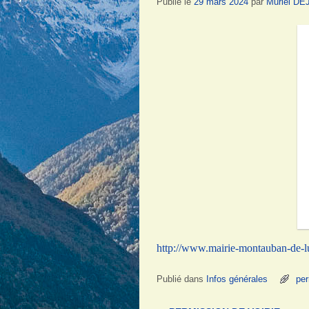
Publié le
29 mars 2024
par
Muriel D
http://www.mairie-montauban-de-
Publié dans
Infos générales
per