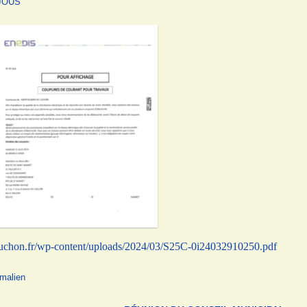
EJOUS
luchon.fr/wp-content/uploads/2024/03/S25C-0i24032910250.pdf
malien