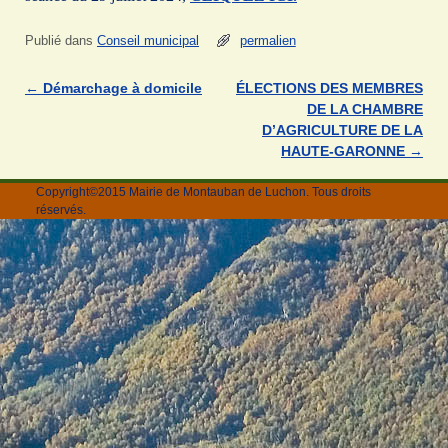
Publié dans
Conseil municipal
permalien
←
Démarchage à domicile
ÉLECTIONS DES MEMBRES
Navigation des articles
DE LA CHAMBRE
D’AGRICULTURE DE LA
HAUTE-GARONNE
→
Copyright©2015 Mairie de Montauban de Luchon. Tous droits
réservés.