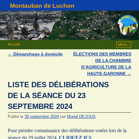
Montauban de Luchon
Accueil
Menu ↓
←
Démarchage à domicile
ÉLECTIONS DES MEMBRES
Navigation des articles
DE LA CHAMBRE
D’AGRICULTURE DE LA
HAUTE-GARONNE
→
LISTE DES DÉLIBÉRATIONS
DE LA SÉANCE DU 23
SEPTEMBRE 2024
Publié le
30 septembre 2024
par
Muriel DEJOUS
Pour prendre connaissance des délibérations votées lors de la
séance du 29 juillet 2024,
CLIQUEZ ICI.