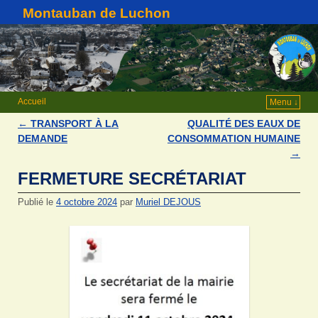
Montauban de Luchon
Accueil
Menu ↓
←
TRANSPORT À LA
QUALITÉ DES EAUX DE
Navigation des articles
DEMANDE
CONSOMMATION HUMAINE
→
FERMETURE SECRÉTARIAT
Publié le
4 octobre 2024
par
Muriel DEJOUS