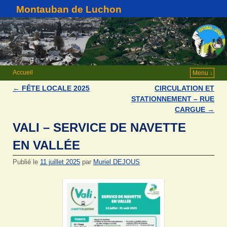
Montauban de Luchon
Accueil
Menu ↓
←
FÊTE LOCALE 2025
CIRCULATION ET
Navigation des articles
STATIONNEMENT – RUE
CARGUE
→
VALI – SERVICE DE NAVETTE
EN VALLÉE
Publié le
11 juillet 2025
par
Muriel DEJOUS