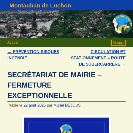
Montauban de Luchon
Accueil
Menu ↓
←
PRÉVENTION RISQUES
CIRCULATION ET
Navigation des articles
INCENDIE
STATIONNEMENT – ROUTE
DE SUBERCARRÈRE
→
SECRÉTARIAT DE MAIRIE –
FERMETURE
EXCEPTIONNELLE
Publié le
22 août 2025
par
Muriel DEJOUS