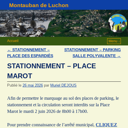
Montauban de Luchon
Accueil
Menu ↓
←
STATIONNEMENT –
STATIONNEMENT – PARKING
Navigation des articles
PLACE DES ESPARDIÈS
SALLE POLYVALENTE
→
STATIONNEMENT – PLACE
MAROT
Publié le
26 mai 2026
par
Muriel DEJOUS
Afin de permettre le marquage au sol des places de parking, le
stationnement et la circulation seront interdits sur la Place
Marot le mardi 2 juin 2026 de 8h00 à 17h00.
Pour prendre connaissance de l’arrêté municipal,
CLIQUEZ