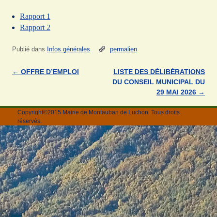
Rapport 1
Rapport 2
Publié dans
Infos générales
permalien
←
OFFRE D’EMPLOI
LISTE DES DÉLIBÉRATIONS
Navigation des articles
DU CONSEIL MUNICIPAL DU
29 MAI 2026
→
Copyright©2015 Mairie de Montauban de Luchon. Tous droits
réservés.