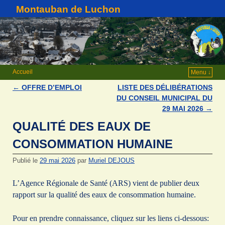
Montauban de Luchon
Accueil
Menu ↓
←
OFFRE D’EMPLOI
LISTE DES DÉLIBÉRATIONS
Navigation des articles
DU CONSEIL MUNICIPAL DU
29 MAI 2026
→
QUALITÉ DES EAUX DE
CONSOMMATION HUMAINE
Publié le
29 mai 2026
par
Muriel DEJOUS
L’Agence Régionale de Santé (ARS) vient de publier deux
rapport sur la qualité des eaux de consommation humaine.
Pour en prendre connaissance, cliquez sur les liens ci-dessous: