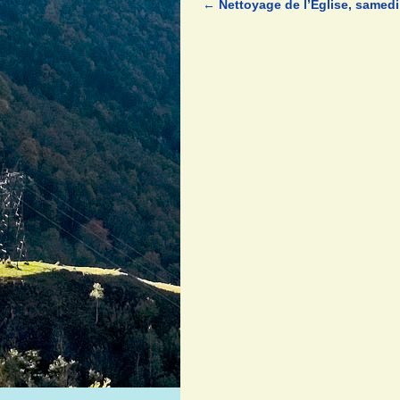
←
Nettoyage de l’Église, samedi
Navigation des articles