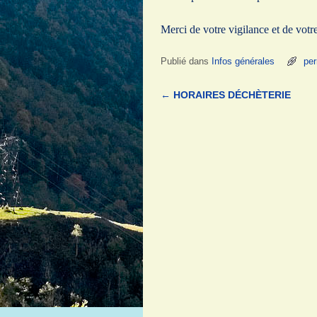
Merci de votre vigilance et de votre
Publié dans
Infos générales
per
←
HORAIRES DÉCHÈTERIE
Navigation des articles