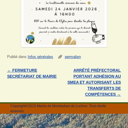
Publié dans
Infos générales
permalien
←
FERMETURE
ARRÊTÉ PRÉFECTORAL
Navigation des articles
SECRÉTARIAT DE MAIRIE
PORTANT ADHÉSION AU
SMEA ET AUTORISANT LES
TRANSFERTS DE
COMPÉTENCES
→
Copyright©2015 Mairie de Montauban de Luchon. Tous droits
réservés.